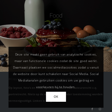
Food
Deze site maakt geen gebruik van analytische cookies,
maar van functionele cookies zodat de site goed werkt.
Daarnaast plaatsen we socialmediacookies zodat u vanuit
de website door kunt schakelen naar Social Media. Social
©Copyright Antje Verleg-Dijk Realisatie: bureau reina smallenbroek
Mediakanalen gebruiken cookies om uw gedrag en
voorkeuren bij te houden.
Op layout, foto’s en tekst op deze website rust auteursrecht c.q.
portretrecht. Niets op de website mag zonder toestemming worden
OK
vermenigvuldigd. Linken is toegestaan.