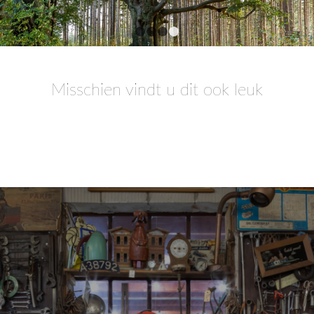
1
2
3
4
Misschien vindt u dit ook leuk